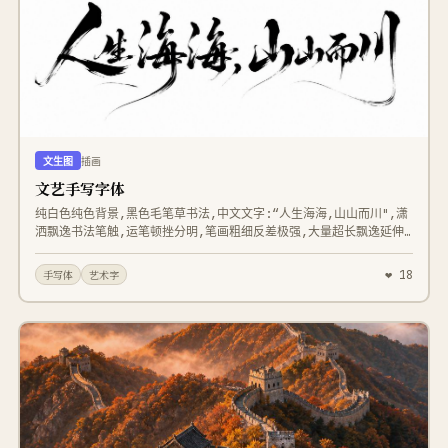
文生图
插画
文艺手写字体
纯白色纯色背景,黑色毛笔草书法,中文文字:“人生海海,山山而川",潇
洒飘逸书法笔触,运笔顿挫分明,笔画粗细反差极强,大量超长飘逸延伸
长尾拖笔,干湿墨变化,自然枯笔飞白,字形自由错落,横向舒展排版,2D
平面线条,高对比度纯黑白,无阴影、无宣纸肌理、无边框、无多余纹
❤ 18
手写体
艺术字
理,极简干净,文艺洒脱水墨手写,画面居中排布