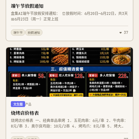
端午节放假通知
盒集AI端午节放假安排通知： ⏰放假时间：6月20日—6月22日，共3天
📅6月23日（周一）正常上班
❤ 37
端午节
放假通知
文生图
产品
烧烤店价格表
烧烤店价格表 一、经典单品串烤 1. 五花肉串：6元/串 2. 牛肉串：
8元/串 3. 奥尔良鸡翅：10元/2串 4. 烤鸡爪：8元/串 5. 烤大
虾：12元/串 6. 烤香肠：5元/串 7. 里脊肉串：7元/串 8. 烤排骨
串：9元/串 9. 烤鱿鱼须：10元/份 二、素菜主食系列 1. 烤茄子：