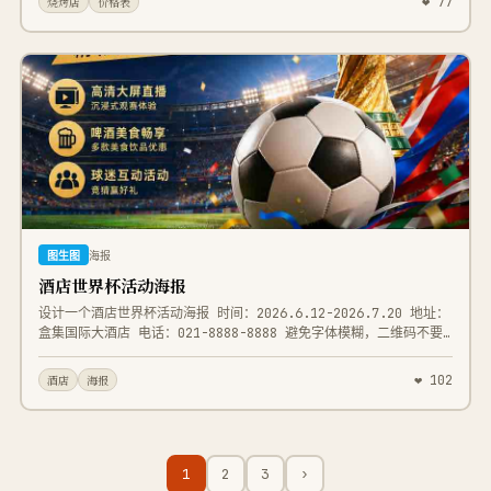
❤ 77
烧烤店
价格表
12元/份 2. 烤金针菇：10元/份 3. 烤韭菜：6元/份 4. 烤土豆
片：5元/串 5. 烤面筋：4元/串 6. 烤玉米：8元/根 7. 烤馒头
片：3元/2片 8. 锡纸粉丝：15元/份 9. 锡纸娃娃菜：12元/份
三、超值精选套餐 套餐① 单人解馋餐 58元 包含：五花肉2串+烤面
筋2串+烤韭菜+饮品1杯 套餐② 双人欢乐餐 128元 包含：五花肉3串
+牛肉2串+奥尔良鸡翅2串+烤茄子+烤金针菇+饮品2杯 ✨ 升级超大份
锡纸粉丝：额外+8元 套餐③ 多人欢聚餐 228元 包含：各类肉串混搭
10串+鸡翅4串+烤鸡爪2串+素菜拼盘+锡纸粉丝+小吃2份+饮品4杯 ✨
升级精品海鲜串组合：额外+30元 四、特色小吃&饮品 1. 酥脆小酥
肉：18元/份 2. 油炸花生米：10元/份 3. 拍黄瓜：8元/份 4. 凉
拌毛豆：12元/份 5. 冰镇酸梅汤：6元/杯 6. 可乐/雪碧：5元/瓶
7. 自制柠檬水：4元/杯 8. 啤酒：8元/瓶
图生图
海报
酒店世界杯活动海报
设计一个酒店世界杯活动海报 时间：2026.6.12-2026.7.20 地址：
盒集国际大酒店 电话：021-8888-8888 避免字体模糊，二维码不要
变
❤ 102
酒店
海报
1
2
3
›