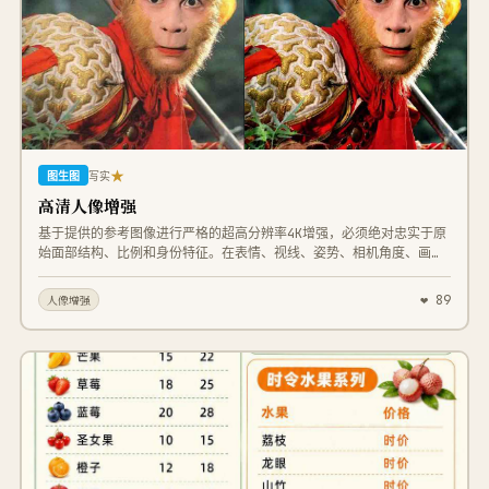
文字； 底部放置联系电话188 8888 8888、网址ai.xpng.cn、地
址：盒集AI总部大楼 整体明亮清爽蓝色主色调，青春治愈氛围，亲子
研学旅行商业宣传海报，写实高清质感，光影通透，适合朋友圈宣传
★
图生图
写实
高清人像增强
基于提供的参考图像进行严格的超高分辨率4K增强，必须绝对忠实于原
始面部结构、比例和身份特征。在表情、视线、姿势、相机角度、画面
构图和透视关系上保持零偏差。服装、头发、皮肤以及背景元素的结
构、位置和没计都必须保持不变。恢复细微层级的细节，呈现自然写实
❤ 89
人像增强
效果。增强毛孔、细纹、发丝、睫、织物纹理、缝线以及材质边缘，但
不得引入任何风格化处理，颜色科学、白平衡以及整体色调关系必须与
原图完全一致。光线方向、强度、对比度以及關影表现必须与原始图像
精确四配，只允许提升清晰度并扩展动态范围，禁业重新布光，禁业改
变形体