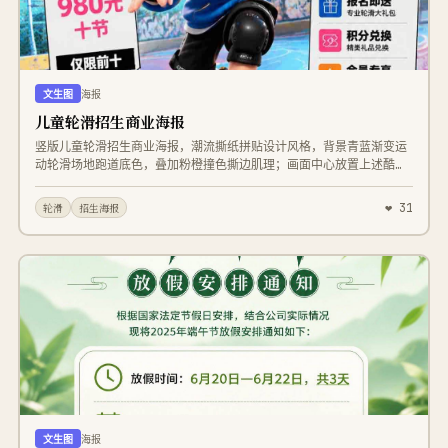
剪影；底部一排手拉手大笑的卡通幼儿，右侧一束彩色气球，搭配小
鸟、云朵装饰 整体扁平化矢量卡通插画，无写实照片，明亮清新治
愈，儿童向柔和配色，文字清晰工整，商业招生宣传海报，8K高清，干
净无杂乱水印，柔和平涂光影，简约可爱幼儿园宣传单，避免文字变
形，避免文字模糊，避免文字错误，避免文字乱码
文生图
海报
儿童轮滑招生商业海报
竖版儿童轮滑招生商业海报，潮流撕纸拼贴设计风格，背景青蓝渐变运
动轮滑场地跑道底色，叠加粉橙撞色撕边肌理；画面中心放置上述酷玩
轮滑3D男孩IP形象 上方加粗潮流字体“轮滑班招生 ROLLER
SKATING” 左侧“团报优惠GO”信息文字框标注60分钟一节课、980元
❤ 31
轮滑
招生海报
十节仅限前十 右侧粉色爆炸贴写“促销”，下方“会员福利GO”推荐福利
文字板块， 底部预留报名电话：188 8888 8888 地址：盒集科技有
限公司总部 整体活力青春、街头潮酷运动氛围，年轻化招生宣传版
式，高饱和清新撞色，商业平面海报，细节精致，高清印刷画质
文生图
海报