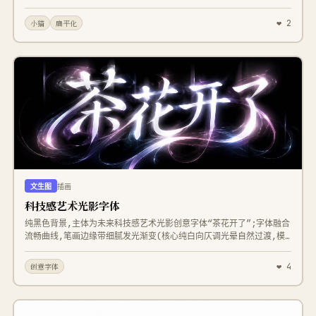
❤ 2
小猫
扁平化
文生图
插画
科技感艺术光影字体
纯黑色背景,主体为未来科技感艺术光影创意字体“茶花开了”;字体融合
流畅曲线,笔画边缘带细腻发光渐变(核心纯白向仄调光晕自然过渡,模
拟光线漫射质感);曲线柔美如流动光线;字间通过光影延伸互动,周围环
绕扩散光带增强动态感;营造“赛博朋克式光影交融、虚实相生" 的艺术
❤ 4
创意字体
氛围,突出字体发光渐变效果、曲线融合及光影流动韵律。