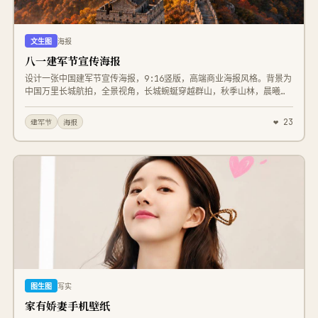
文生图
海报
八一建军节宣传海报
设计一张中国建军节宣传海报，9:16竖版，高端商业海报风格。背景为
中国万里长城航拍，全景视角，长城蜿蜒穿越群山，秋季山林，晨曦日
出，暖金色阳光照耀山峦，远山层层递进，薄雾缭绕，电影级光影，国
家地理摄影质感，真实摄影，史诗感，庄严恢弘。 海报顶部居中显示
❤ 23
建军节
海报
小字： 1927-2026 下方使用超大白色毛笔书法字体： 岁月如歌 不
负山河 文字居中排列，书法遒劲有力，具有飞白效果，白色字体，带
轻微阴影，与背景融合自然。 海报底部加入红色丝绸飘带，真实绸缎
质感，占画面约20%，光泽细腻，层次丰富。 红绸中央使用白色书法字
体： 建军节 下方一行白色字体： 热烈庆祝中国人民解放军成立99周
年 最底部居中白色描边矩形文字： 中国梦 强军梦 整体采用红白配
色，庄严、大气、国家级宣传海报风格，真实摄影，商业广告设计，超
高清8K，HDR，电影级光影，超高细节，排版工整，文字清晰准确，无
乱码，无错别字。
图生图
写实
家有娇妻手机壁纸