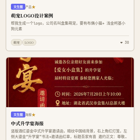
★
文生图
产品
萌宠LOGO设计案例
帮我生成一个logo，公司名叫盒集萌宠，要有布偶小猫+ 浅金柯基小
狗元素
❤ 30
萌宠
LOGO
★
文生图
海报
中式升学宴海报
竖版酒红鎏金中式升学宴邀请函，暗纹中国结背景，右上角红灯笼，左
侧大鎏金“升学宴”书法+邀请函红章，标题吾家有喜 邀约正文：尊敬的