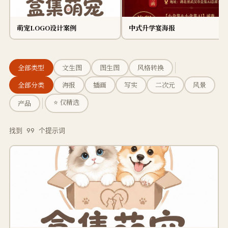
萌宠LOGO设计案例
中式升学宴海报
全部类型
文生图
图生图
风格转换
全部分类
海报
插画
写实
二次元
风景
⭐ 仅精选
产品
找到 99 个提示词