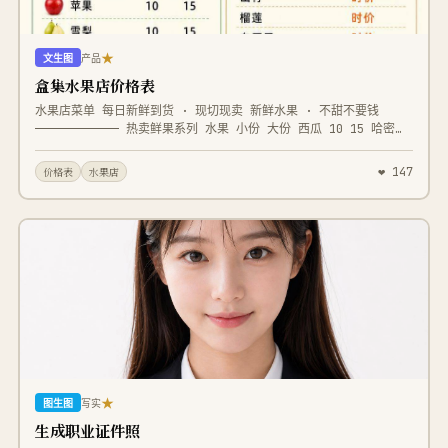
★
文生图
产品
盒集水果店价格表
水果店菜单 每日新鲜到货 · 现切现卖 新鲜水果 · 不甜不要钱
———————————— 热卖鲜果系列 水果 小份 大份 西瓜 10 15 哈密瓜
12 18 凤梨 12 18 火龙果 13 20 青提 15 22 芒果 15 22 草莓
18 25 蓝莓 20 28 圣女果 10 15 橙子 12 18 苹果 10 15 雪梨
❤ 147
价格表
水果店
10 15 水果拼盒系列 水果 价格 双拼水果盒 18 三拼水果盒 22 四
拼水果盒 28 豪华水果拼盒 38 家庭水果拼盘 58 时令水果系列 水
果 价格 荔枝 时价 龙眼 时价 山竹 时价 榴莲 时价 车厘子 时价
杨梅 时价 黄皮 时价 油柑 时价 整果礼盒系列 礼盒 价格 精品水果
礼盒 88 高档水果礼盒 138 进口水果礼盒 198 节日水果礼盒 298
小吃系列 小吃 价格 现切菠萝 10 甘草水果 15 酸梅番茄 12 凉拌
青瓜 10 每日新鲜采购 · 新鲜看得见 当天现切 售完即止
★
图生图
写实
生成职业证件照