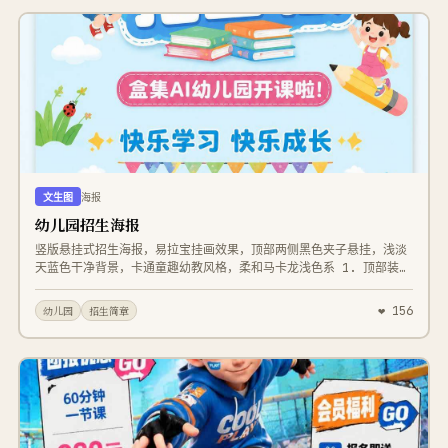
文生图
海报
幼儿园招生海报
竖版悬挂式招生海报，易拉宝挂画效果，顶部两侧黑色夹子悬挂，浅淡
天蓝色干净背景，卡通童趣幼教风格，柔和马卡龙浅色系 1. 顶部装
饰：彩色三角小彩旗花边，左上角卡通橙色太阳，右上角云朵+蓝黄热
气球、粉紫热气球 2. 主视觉大字：画面中央超大立体卡通艺术字「幼
❤ 156
幼儿园
招生简章
儿园招生啦！」，蓝底白粗字，字体边缘带白色圆圈装饰，左侧戴眼镜
小男孩抱着蓝色绘本悬浮在字体旁，字体下方堆叠彩色卡通书本 3. 中
部元素：铅笔卡通插画（小女孩站铅笔上挥手）、小草瓢虫；玫红色圆
角横幅文字「盒集AI幼儿园开课啦！」 4. 副标题：蓝色粗体艺术字
「快乐学习 快乐成长」，两侧金色四角星光点缀，下方一排彩色三角
小旗子 5. 文字文案区：黑色小字招生介绍，标注招生对象3-6岁小朋
友 6. 底部画面：浅绿色草地，左下角卡通钢琴、演奏的小朋友、楼房