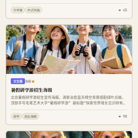
各位亲朋好友，十年寒窗迎捷报 一生韶华亦可期，诚邀各位亲朋好友
前来参加【爱女小盒集】的升学宴 届时特设宴席 恭候您携家人光临；
❤ 45
升学宴
中式风格
时间：2026年7月20日上午10:00 地址：湖北省武汉市盒集AI总部大
楼 落款【小盒集&小盒集AI】诚邀 左下角“前程似锦、未来可期”圆
字，右下角金榜题名红印章，底部恭请光临，国风喜庆沉稳，红金高级
质感，高清朋友圈海报，避免文字变形，避免文字模糊，避免文字错
误，避免文字乱码
★
文生图
海报
暑假研学游招生海报
北京暑假研学游招生宣传海报，清新治愈蓝天晴空背景搭配绿叶点缀，
顶部手写毛笔艺术大字“暑假研学游” 副标题“探索世界增长见识研有所
学行有所获” 右上角小字“读万卷书 行万里路” 画面主体是四位开心
阳光的研学少年，背着双肩背包，分别手持相机、地图、双筒望远镜、
❤ 98
游学
招生海报
笔记本仰头欢笑，背景融合长城、东方明珠、天坛、现代高楼城市山水
合成远景； 中左标注限时1980元/人 右侧标注7月1日起天天发班 赠
送清华学子大礼包 下方分板块图文展示研学亮点：故宫颐和园景点、
走进清华名校、北京特色美食体验、准五星住宿体验实拍小图搭配说明