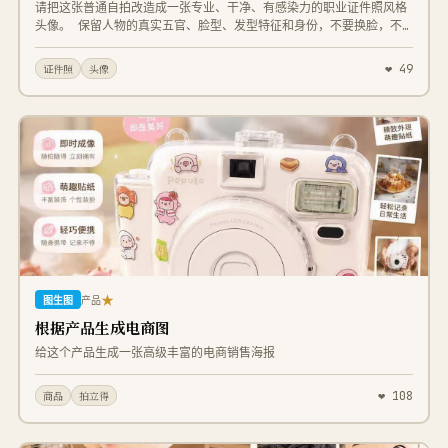
请把这张普通自拍改造成一张专业、干净、有感染力的职业证件照风格
头像。 保留人物的真实五官、脸型、发型特征和身份，不要换脸，不
要改变成另一个人。 让人物正面看镜头，表情自然，笑容有感染力，
亲切、自信、干净。 服装改成正式一点的深色西装外套、白衬衫，可
❤ 49
证件照
头像
以搭配领带或简洁配饰。 背景改成纯白或浅灰色，光线均匀，画面清
晰。
★
图生图
产品
根据产品生成电商图
给这个产品生成一张高级丰富的电商销售海报
❤ 108
商品
拍立得