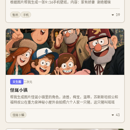
根据图片帮我生成一张9:16手机壁纸，内容：家有娇妻 谢绝暧昧
❤ 19
壁纸
手机
文生图
二次元
怪诞小镇
帮我生成图片怪诞小镇里的角色，迪普，梅宝，温蒂，苏斯斯坦叔公和
福特叔公在重力泉神秘小屋外自拍照六个人家一只猪，这只猪叫瑶瑶
❤ 41
怪诞小镇