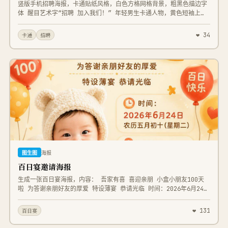
竖版手机招聘海报，卡通贴纸风格，白色方格网格背景，粗黑色描边字
体 醒目艺术字“招聘 加入我们！” 年轻男生卡通人物，黄色短袖上
衣，手持绿色喇叭，多个带眼睛表情的文字气泡 文案：房产中介，高
薪诚聘房产经纪人，五险一金，年终奖金，周末福利+团建，大平台新
❤ 34
卡通
招聘
机遇 底部电话：188-8888-8888 地址：北京市朝阳区盒集AI总部大
楼 高饱和亮色，扁平化插画，贴纸裁切效果，画面整洁。
图生图
海报
百日宴邀请海报
生成一张百日宴海报，内容： 吾家有喜 喜迎亲朋 小盒小朋友100天
啦 为答谢亲朋好友的厚爱 特设薄宴 恭请光临 时间：2026年6月24日
农历五月初十（星期二） 地址：北京市朝阳区盒集AI总部大楼 小盒集
&盒集 敬邀 风格喜庆可爱
❤ 131
百日宴