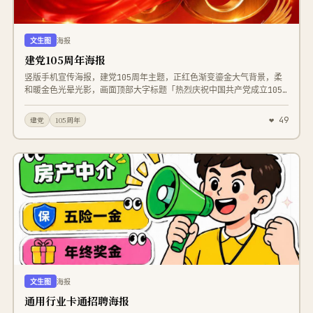
文生图
海报
建党105周年海报
竖版手机宣传海报，建党105周年主题，正红色渐变鎏金大气背景，柔
和暖金色光晕光影，画面顶部大字标题「热烈庆祝中国共产党成立105
周年」金色立体书法字体，中间标注1921-2026小字标语「忆峥嵘岁月
谱时代赞歌」；画面视觉中心巨大立体金属鎏金数字105，金属拉丝高
❤ 49
建党
105周年
光质感，数字环绕飘逸柔滑红色绸缎飘带；数字左侧立着一只金色和平
白鸽，画面右下角还有一只展翅金色和平鸽；数字下方发光金色线描天
安门建筑剪影，朦胧暖光雾效；画面底部书法大字「永远跟党走」，底
部小字文案「跟党踏新程 共绘强国梦」，最下方标注日期
2026.07.01；整体恢弘庄重、国风党政风格，细腻光影，高饱和度红
金配色，高清8K，商业宣传海报质感，柔和镜头光晕，通透氛围感，精
致金属材质，丝绸布料细腻褶皱，无杂乱元素，构图规整对称
文生图
海报
通用行业卡通招聘海报